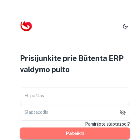
Prisijunkite prie Būtenta ERP
valdymo pulto
El. paštas
Slaptažodis
Pamiršote slaptažodį?
Pateikti